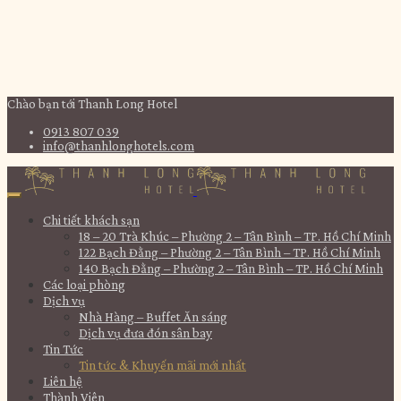
Chào bạn tới Thanh Long Hotel
0913 807 039
info@thanhlonghotels.com
Chi tiết khách sạn
18 – 20 Trà Khúc – Phường 2 – Tân Bình – TP. Hồ Chí Minh
122 Bạch Đằng – Phường 2 – Tân Bình – TP. Hồ Chí Minh
140 Bạch Đằng – Phường 2 – Tân Bình – TP. Hồ Chí Minh
Các loại phòng
Dịch vụ
Nhà Hàng – Buffet Ăn sáng
Dịch vụ đưa đón sân bay
Tin Tức
Tin tức & Khuyến mãi mới nhất
Liên hệ
Thành Viên