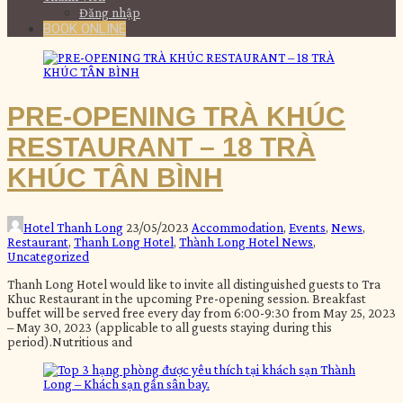
Đăng nhập
BOOK ONLINE
PRE-OPENING TRÀ KHÚC
RESTAURANT – 18 TRÀ
KHÚC TÂN BÌNH
Hotel Thanh Long
23/05/2023
Accommodation
,
Events
,
News
,
Restaurant
,
Thanh Long Hotel
,
Thành Long Hotel News
,
Uncategorized
Thanh Long Hotel would like to invite all distinguished guests to Tra
Khuc Restaurant in the upcoming Pre-opening session. Breakfast
buffet will be served free every day from 6:00-9:30 from May 25, 2023
– May 30, 2023 (applicable to all guests staying during this
period).Nutritious and