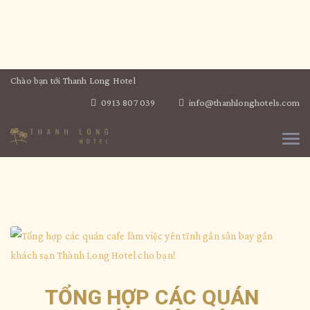
Chào bạn tới Thanh Long Hotel
0913 807 039
info@thanhlonghotels.com
TỔNG HỢP CÁC QUÁN