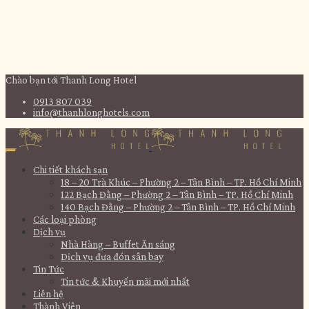
Chào bạn tới Thanh Long Hotel
0913 807 039
info@thanhlonghotels.com
Chi tiết khách sạn
18 – 20 Trà Khúc – Phường 2 – Tân Bình – TP. Hồ Chí Minh
122 Bạch Đằng – Phường 2 – Tân Bình – TP. Hồ Chí Minh
140 Bạch Đằng – Phường 2 – Tân Bình – TP. Hồ Chí Minh
Các loại phòng
Dịch vụ
Nhà Hàng – Buffet Ăn sáng
Dịch vụ đưa đón sân bay
Tin Tức
Tin tức & Khuyến mãi mới nhất
Liên hệ
Thành Viên