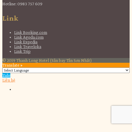
Hotline: 0983 757 609
Link
Link Booking.com
Link Agoda.com
Link Expedia
Link Traveloka
Link Trip
© 2019 Thanh Long Hotel (Sân bay Tân Sơn Nhất)
Translate »
Zalo
Liên hệ